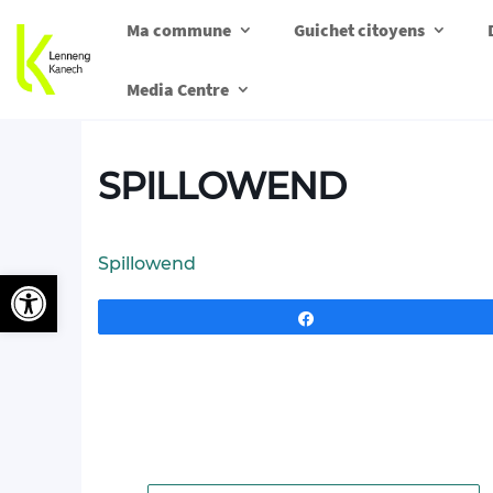
Ma commune
Guichet citoyens
Media Centre
SPILLOWEND
Spillowend
Ouvrir la barre d’outils
Partagez