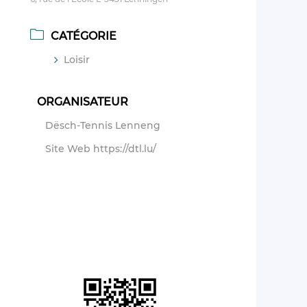
CATÉGORIE
Loisir
ORGANISATEUR
Dësch-Tennis Lenneng
Site Web
https://dtl.lu/