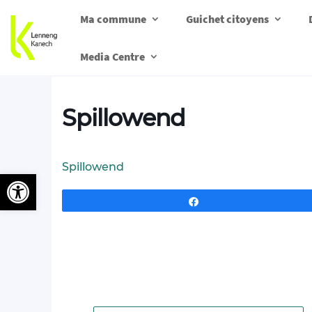
Ma commune
Guichet citoyens
Media Centre
Spillowend
Spillowend
Ouvrir la barre d’outils
Partagez