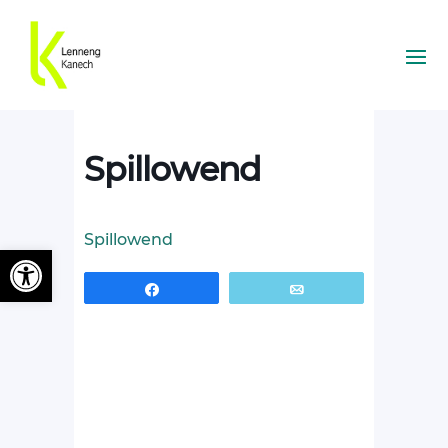
Spillowend
Spillowend
Ouvrir la barre d’outils
Partagez
Email