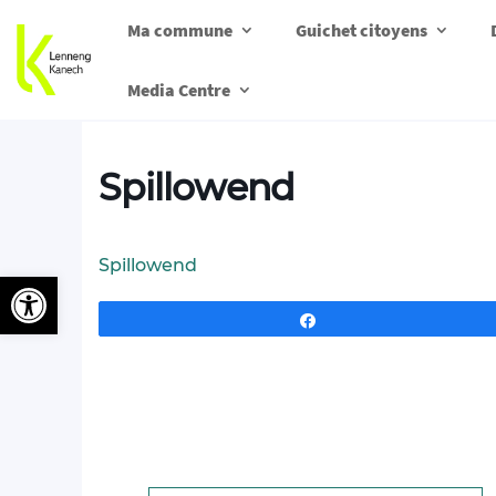
Ma commune
Guichet citoyens
Media Centre
Spillowend
Spillowend
Ouvrir la barre d’outils
Partagez