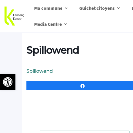
Ma commune
Guichet citoyens
Media Centre
Spillowend
Spillowend
Ouvrir la barre d’outils
Partagez