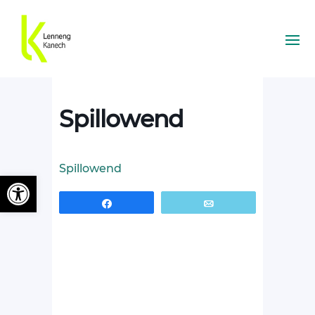
Spillowend
Spillowend
Ouvrir la barre d’outils
Partagez
Email