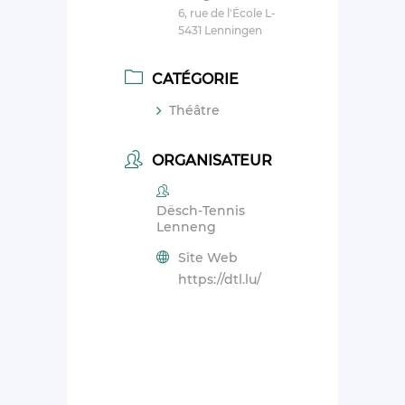
6, rue de l'École L-
5431 Lenningen
CATÉGORIE
Théâtre
ORGANISATEUR
Dësch-Tennis
Lenneng
Site Web
https://dtl.lu/