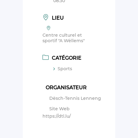
08:30
LIEU
Centre culturel et
sportif "A Wëllems"
CATÉGORIE
Sports
ORGANISATEUR
Dësch-Tennis Lenneng
Site Web
https://dtl.lu/