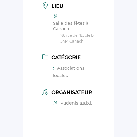
LIEU
Salle des fêtes à
Canach
18, rue de l'Ecole L-
5414 Canach
CATÉGORIE
Associations
locales
ORGANISATEUR
Pudenis a.s.b.l.