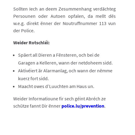
Sollten Iech an deem Zesummenhang verdächteg
Persounen oder Autoen opfalen, da mellt dës
w.e.g. direkt ënner der Noutruffnummer 113 vun
der Police.
Weider Rotschléi:
Späert all Dieren a Fënsteren, och bei de
Garagen a Kelleren, wann der netdoheem sidd.
Aktivéiert är Alarmanlag, och wann der nëmme
kuerz fort sidd.
Maacht owes d’Luuchten am Haus un.
Weider Informatioune fir sech géint Abréch ze
schütze fannt Dir ënner
police.lu/prevention
.