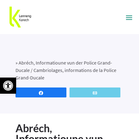
»
Abréch, Informatioune vun der Police Grand-
Ducale / Cambriolages, informations de la Police
Ouvrir la barre d’outils
Grand-Ducale
Partagez
Email
Abréch,
Informatioune vun