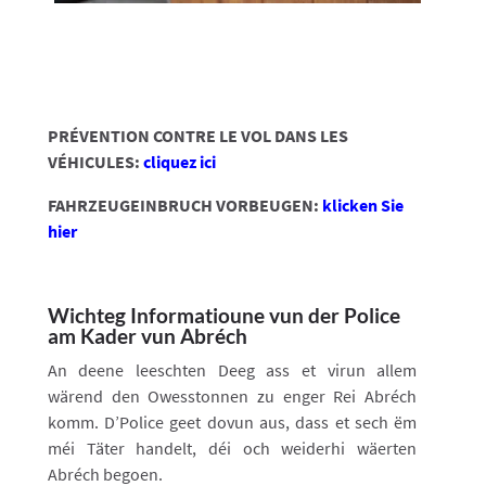
PRÉVENTION CONTRE LE VOL DANS LES
VÉHICULES:
cliquez ici
FAHRZEUGEINBRUCH VORBEUGEN:
klicken Sie
hier
Wichteg Informatioune vun der Police
am Kader vun Abréch
An deene leeschten Deeg ass et virun allem
wärend den Owesstonnen zu enger Rei Abréch
komm. D’Police geet dovun aus, dass et sech ëm
méi Täter handelt, déi och weiderhi wäerten
Abréch begoen.