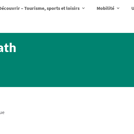
Découvrir – Tourisme, sports et loisirs
Mobilité
U
ath
que