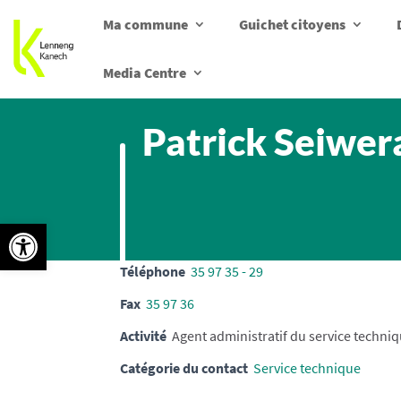
Ma commune
Guichet citoyens
Media Centre
Patrick Seiwer
Ouvrir la barre d’outils
Téléphone
35 97 35 - 29
Fax
35 97 36
Activité
Agent administratif du service techni
Catégorie du contact
Service technique